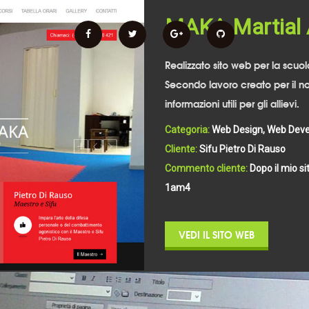
MAKA Martial
Realizzato sito web per la scuol
Secondo lavoro creato per il no
informazioni utili per gli allievi.
Categoria:
Web Design, Web Deve
Cliente:
Sifu Pietro Di Rauso
Commento cliente:
Dopo il mio s
75wgps/ 1jglxh 9 z
VEDI IL SITO WEB