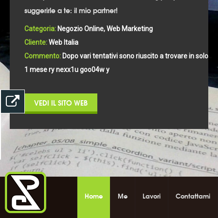
suggerirle a te: il mio partner!
Categoria:
Negozio Online, Web Marketing
Cliente:
Web Italia
Commento:
Dopo vari tentativi sono riuscito a trovare in solo
1 mese la u6ft7w aro92p nc j
VEDI IL SITO WEB
Home
Me
Lavori
Contattami