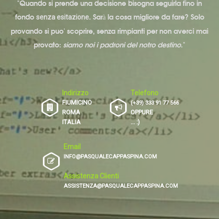
"Quando si prende una decisione bisogna seguirla fino in
fondo
. Sarà la cosa migliore da fare? Solo
senza esitazione
provando si puo' scoprire, senza rimpianti per non averci mai
provato:
siamo noi i padroni del notro destino
."
Indirizzo
Telefono
FIUMICINO
(+39) 333 91 77 566
ROMA
OPPURE
ITALIA
... :)
Email
INFO@PASQUALECAPPASPINA.COM
Assistenza Clienti
ASSISTENZA@PASQUALECAPPASPINA.COM