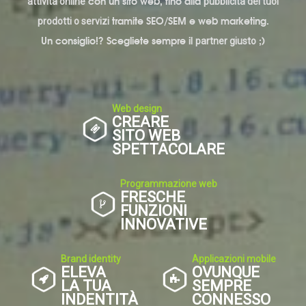
con un sito web, fino alla
attività online
pubblicità dei tuoi
tramite SEO/SEM e web marketing.
prodotti o servizi
Un consiglio!? Scegliete sempre il
;)
partner giusto
Web design
CREARE
SITO WEB
SPETTACOLARE
Programmazione web
FRESCHE
FUNZIONI
INNOVATIVE
Brand identity
Applicazioni mobile
ELEVA
OVUNQUE
LA TUA
SEMPRE
INDENTITÀ
CONNESSO